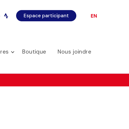
Espace participant
EN
o
instagram
ires
Boutique
Nous joindre