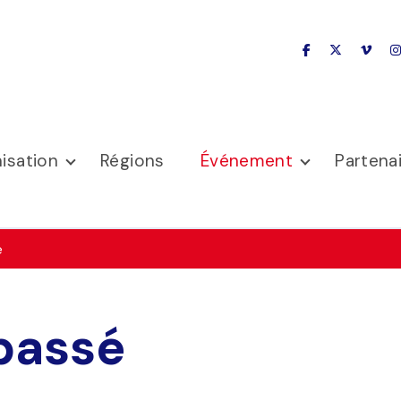
facebook
x-twitter
vime
isation
Régions
Événement
Partena
é
passé