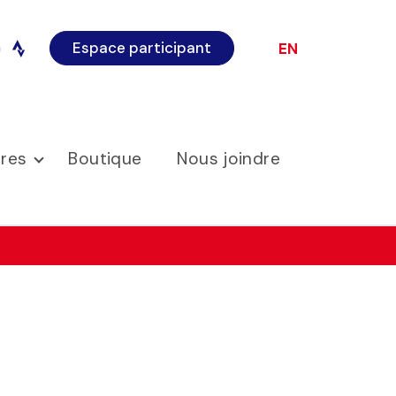
Espace participant
EN
o
instagram
ires
Boutique
Nous joindre