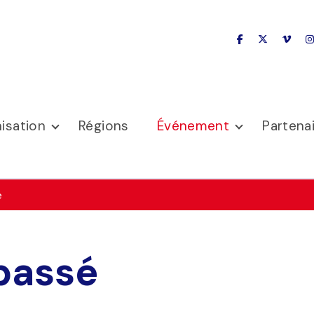
facebook
x-twitter
vime
isation
Régions
Événement
Partena
é
passé