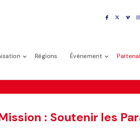
facebook
x-twitter
vime
isation
Régions
Événement
Partena
 Mission : Soutenir les P