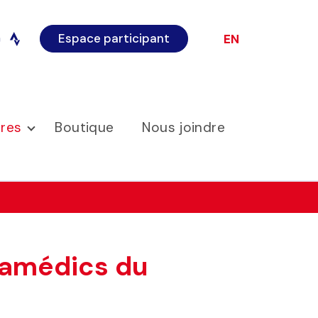
Espace participant
EN
o
instagram
ires
Boutique
Nous joindre
aramédics du