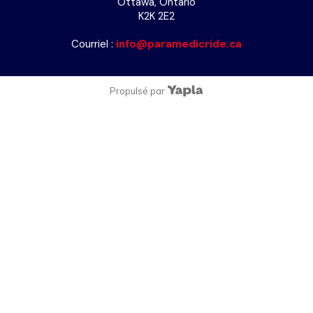
Ottawa, Ontario
K2K 2E2
Courriel :
info@paramedicride.ca
Propulsé par