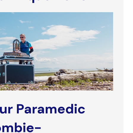
our Paramedic
lombie-