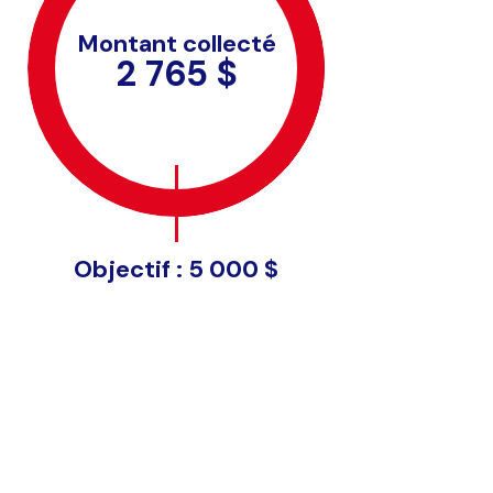
Montant collecté
2 765 $
Objectif :
5 000 $