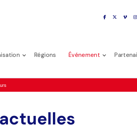
facebook
x-twitter
vime
isation
Régions
Événement
Partena
urs
actuelles