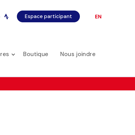
Espace participant
EN
o
instagram
ires
Boutique
Nous joindre