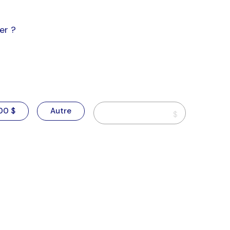
er ?
00 $
Autre