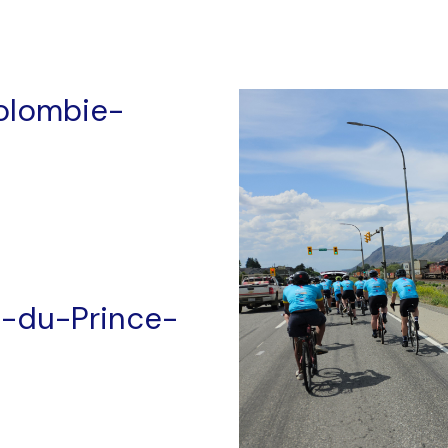
olombie-
e-du-Prince-