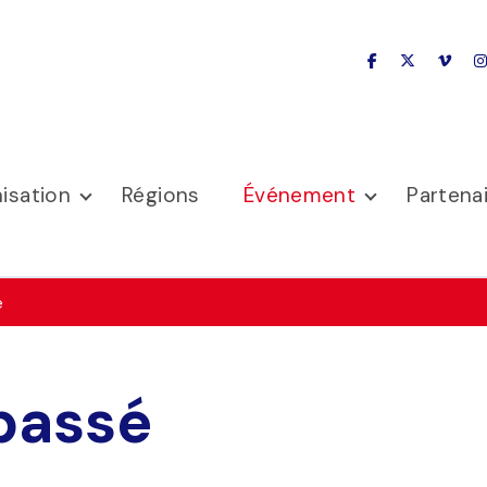
facebook
x-twitter
vime
isation
Régions
Événement
Partena
é
passé