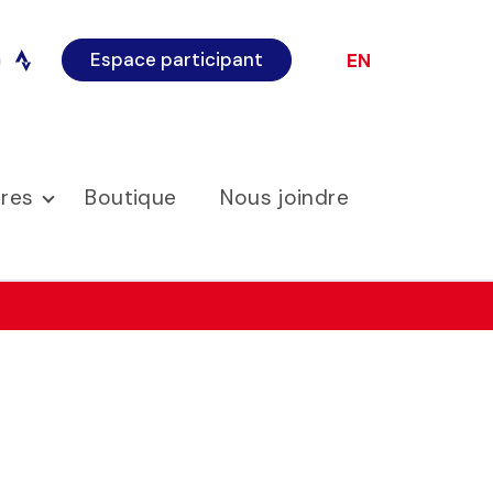
Espace participant
EN
o
instagram
ires
Boutique
Nous joindre