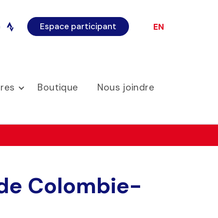
Espace participant
EN
o
instagram
ires
Boutique
Nous joindre
ide Colombie-