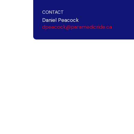
CONTACT
Daniel Peacock
dpeacock@paramedicride.ca