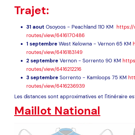
Trajet:
31 aout
Osoyoos - Peachland 110 KM
https:
routes/view/6416170486
1 septembre
West Kelowna - Vernon 65 KM
routes/view/6416183149
2 septembre
Vernon - Sorrento 90 KM
http
routes/view/6416212216
3 septembre
Sorrento - Kamloops 75 KM
ht
routes/view/6416236939
Les distances sont approximatives et l'itinéraire est
Maillot National