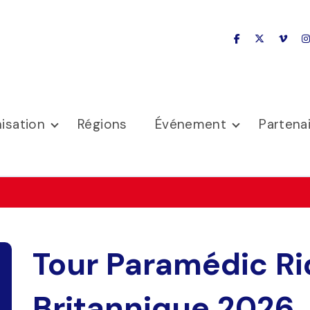
facebook
x-twitter
vime
isation
Régions
Événement
Partena
Tour Paramédic R
Britannique 2026