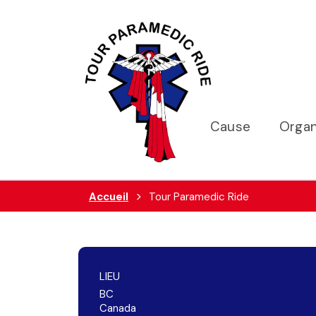
Cause
Organ
Accueil
Tour Paramedic Ride
LIEU
BC
Canada