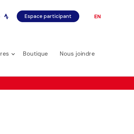
Espace participant
EN
o
instagram
ires
Boutique
Nous joindre