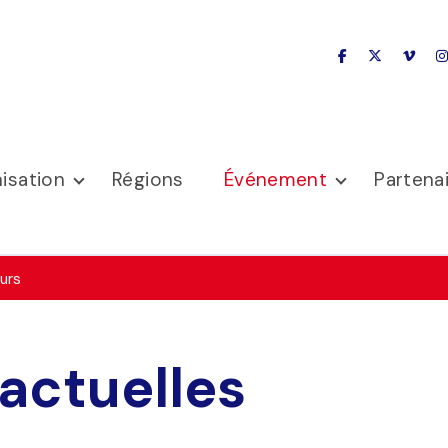
facebook
x-twitter
vime
isation
Régions
Événement
Partena
urs
actuelles